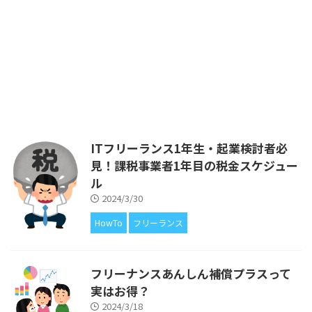
このブログは、私が個人事業主と
このブログは、私が個人事業主と
して活動する中で経験したことか
して活動する中で経験したことか
ら得た知識を、ITフリーランス
ら得た知識を、ITフリーランス
や、ITエンジニアの皆さまにフィ
や、ITエンジニアの皆さまにフィ
ードバックをしたいと考えてはじ
ードバックをしたいと考えてはじ
めました。 ブログの運営費があ
めました。 ブログの運営費があ
るので広告を載せていますが、ア
るので広告を載せていますが、ア
フィリエイトによる収入が得られ
フィリエイトによる収入が得られ
ないことについても、きちんと解
ないことについても、もちろん解
説していきます。 以前の記事
説をしています。 住民税を手数
ITフリーランス1年生・起業検討者必
で、フリーランスとして開業した
料無料で分割払いにするテクニッ
見！課税事業者1年目の税金スケジュー
1年目・2年目の税金スケジュール
クについて解説しました。
ル
について解説するとともに、「開
https://itespice.net/must ...
業1年目はとにか ...
2024/3/30
HowTo
フリーランス
フリーナンスあんしん補償プラスって
実はお得？
2024/3/18