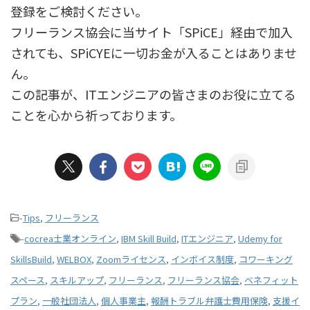
登録をご検討ください。
フリーランス協会に当サイト「SPiCE」経由で加入
されても、SPiCYEに一切お金が入ることはありませ
ん。
この記事が、ITエンジニアの皆さまのお役に立てる
ことを心から祈っております。
-
Tips
,
フリーランス
-
cocrea士業オンライン
,
IBM Skill Build
,
ITエンジニア
,
Udemy for
SkillsBuild
,
WELBOX
,
Zoomライセンス
,
インボイス制度
,
コワーキング
スペース
,
スキルアップ
,
フリーランス
,
フリーランス協会
,
ベネフィット
プラン
,
一般社団法人
,
個人事業主
,
報酬トラブル弁護士費用保険
,
支援イ