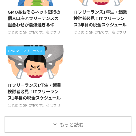
2024/3/17
2024/3/30
めました。 ブログの運営費があ
ードバックをしたいと考えてはじ
るので広告を載せていますが、ア
めました。 ブログの運営費があ
GMOあおぞらネット銀行の
ITフリーランス1年生・起業
フィリエイトによる収入が得られ
るので広告を載せていますが、ア
個人口座とフリーナンスの
検討者必見！ITフリーラン
ないことについても、もちろん解
フィリエイトによる収入が得られ
組合わせが最強過ぎる件
ス2年目の税金スケジュール
説をしています。 前回は、ITフリ
ないことについても、きちんと解
ーランスだったら絶対に加入すべ
説していきます。 以前の記事
はじめに SPiCYEです。私はフリ
はじめに SPiCYEです。私はフリ
きと考えております、「フリーナ
で、フリーランスとして開業した
ーランス(個人事業主)のITエンジ
ーランス(個人事業主)のITエンジ
ンス」についてご紹介しました。
1年目・2年目の税金スケジュール
ニアとして生計を立てています。
ニアとして生計を立てています。
https ...
について解説するとともに、「開
このブログは、私が個人事業主と
このブログは、私が個人事業主と
HowTo
フリーランス
業1年目はとにか ...
して活動する中で経験したことか
して活動する中で経験したことか
ら得た知識を、ITフリーランス
ら得た知識を、ITフリーランス
や、ITエンジニアの皆さまにフィ
や、ITエンジニアの皆さまにフィ
2024/3/16
ードバックをしたいと考えてはじ
ードバックをしたいと考えてはじ
めました。 ブログの運営費があ
めました。 ブログの運営費があ
ITフリーランス1年生・起業
るので広告を載せていますが、ア
るので広告を載せていますが、ア
検討者必見！ITフリーラン
フィリエイトによる収入が得られ
フィリエイトによる収入が得られ
ス1年目の税金スケジュール
ないことについても、もちろん解
ないことについても、もちろん解
説をしています。 前回は、ITフリ
説をしています。 前回は、フリ
はじめに SPiCYEです。私はフリ
ーランスだったら絶対に加入すべ
ーランスとして開業した1年目の
ーランス(個人事業主)のITエンジ
きと考えております、「フリーラ
税金スケジュールについて解説す
ニアとして生計を立てています。
ンス協会」についてご紹介しまし
るとともに、「開業1年目はとに
このブログは、私が個人事業主と
もっと読む
た。 htt ...
かく節約してお金 ...
して活動する中で経験したことか
ら得た知識を、ITフリーランス