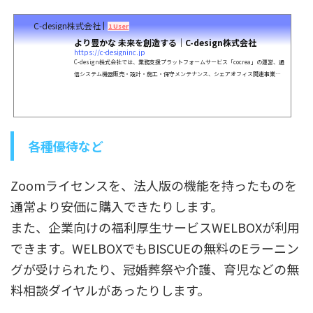
C-design株式会社 |
1 User
より豊かな 未来を創造する｜C-design株式会社
https://c-designinc.jp
C-design株式会社では、業務支援プラットフォームサービス「cocrea」の運営、通
信システム機器販売・設計・施工・保守メンテナンス、シェアオフィス関連事業の
アウトソーシングサービスや戦略的アライアンス支援、ICTツールの提供を行ってお
ります。
各種優待など
Zoomライセンスを、法人版の機能を持ったものを
通常より安価に購入できたりします。
また、企業向けの福利厚生サービスWELBOXが利用
できます。WELBOXでもBISCUEの無料のEラーニン
グが受けられたり、冠婚葬祭や介護、育児などの無
料相談ダイヤルがあったりします。