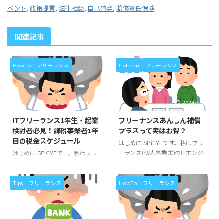
ベント
,
政策提言
,
法律相談
,
自己啓発
,
賠償責任保険
関連記事
HowTo
フリーランス
Column
フリーランス
2024/3/30
2024/3/18
ITフリーランス1年生・起業
フリーナンスあんしん補償
検討者必見！課税事業者1年
プラスって実はお得？
目の税金スケジュール
はじめに SPiCYEです。私はフリ
ーランス(個人事業主)のITエンジ
はじめに SPiCYEです。私はフリ
ニアとして生計を立てています。
ーランス(個人事業主)のITエンジ
このブログは、私が個人事業主と
ニアとして生計を立てています。
して活動する中で経験したことか
このブログは、私が個人事業主と
Tips
フリーランス
HowTo
フリーランス
ら得た知識を、ITフリーランス
して活動する中で経験したことか
や、ITエンジニアの皆さまにフィ
ら得た知識を、ITフリーランス
ードバックをしたいと考えてはじ
や、ITエンジニアの皆さまにフィ