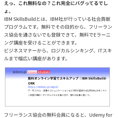
えっ、これ無料なの？これ完全にバグってるでし
ょ。
IBM SkillsBuildとは、IBM社が行っている社会貢献
プログラムです。無料でその目的から、フリーラン
ス協会を通さないでも登録できて、無料でEラーニ
ング講座を受けることができます。
ビジネスマナーから、ロジカルシンキング、ITスキ
ルまで幅広い講座があります。
sbibmj.jp
3 Users
6 Pockets
無料オンライン学習でスキルアップ｜IBM SkillsBuild-
ORK
https://sbibmj.jp/regist/
IT・PCスキル・営業やコミュニケーションなどIBMが提供する6,000本ものオンライ
ン学習が無料！デジタルスキルを身に付け、憧れの仕事に就こう。
フリーランス協会の無料会員になると、Udemy for