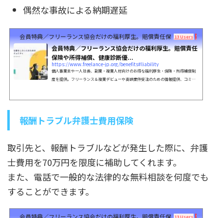
偶然な事故による納期遅延
会員特典／フリーランス協会だけの福利厚生。賠償責任保険や所得補償、健
13 Users
70 Pocket
会員特典／フリーランス協会だけの福利厚生。賠償責任
保険や所得補償、健康診断優...
https://www.freelance-jp.org/benefits#liability
個人事業主や一人社長、副業・複業人材向けのお得な福利厚生・保険・所得補償制
度を提供。フリーランス＆複業デビューや高額案件受注のための情報提供、コミュ
ニティ形成、政策提言、キャリアセミナー開催など。
報酬トラブル弁護士費用保険
取引先と、報酬トラブルなどが発生した際に、弁護
士費用を70万円を限度に補助してくれます。
また、電話で一般的な法律的な無料相談を何度でも
することができます。
会員特典／フリーランス協会だけの福利厚生。賠償責任保険や所得補償、健
13 Users
70 Pocket