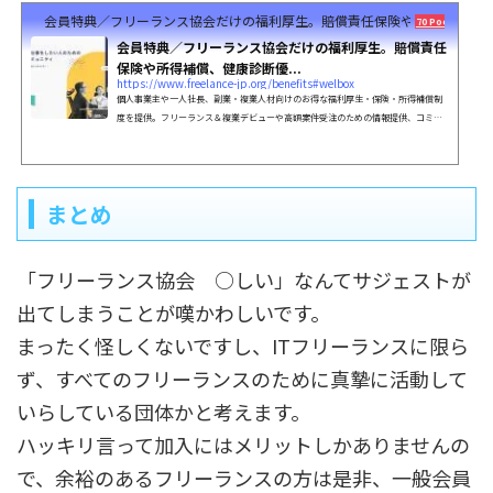
会員特典／フリーランス協会だけの福利厚生。賠償責任保険や所得補償、
70 Pockets
会員特典／フリーランス協会だけの福利厚生。賠償責任
保険や所得補償、健康診断優...
https://www.freelance-jp.org/benefits#welbox
個人事業主や一人社長、副業・複業人材向けのお得な福利厚生・保険・所得補償制
度を提供。フリーランス＆複業デビューや高額案件受注のための情報提供、コミュ
ニティ形成、政策提言、キャリアセミナー開催など。
まとめ
「フリーランス協会 ○しい」なんてサジェストが
出てしまうことが嘆かわしいです。
まったく怪しくないですし、ITフリーランスに限ら
ず、すべてのフリーランスのために真摯に活動して
いらしている団体かと考えます。
ハッキリ言って加入にはメリットしかありませんの
で、余裕のあるフリーランスの方は是非、一般会員