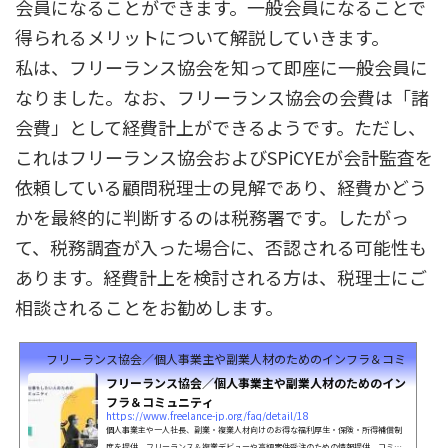
会員になることができます。一般会員になることで
得られるメリットについて解説していきます。
私は、フリーランス協会を知って即座に一般会員に
なりました。なお、フリーランス協会の会費は「諸
会費」として経費計上ができるようです。ただし、
これはフリーランス協会およびSPiCYEが会計監査を
依頼している顧問税理士の見解であり、経費かどう
かを最終的に判断するのは税務署です。したがっ
て、税務調査が入った場合に、否認される可能性も
あります。経費計上を検討される方は、税理士にご
相談されることをお勧めします。
フリーランス協会／個人事業主や副業人材のためのインフラ＆コミュニテ
フリーランス協会／個人事業主や副業人材のためのイン
フラ＆コミュニティ
https://www.freelance-jp.org/faq/detail/18
個人事業主や一人社長、副業・複業人材向けのお得な福利厚生・保険・所得補償制
度を提供。フリーランス＆複業デビューや高額案件受注のための情報提供、コミュ