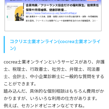
会員特典／フリーランス協会だけの福利厚生。賠償責任
保険や所得補償、健康診断優...
https://www.freelance-jp.org/benefits#flegal
個人事業主や一人社長、副業・複業人材向けのお得な福利厚生・保険・所得補償制
度を提供。フリーランス＆複業デビューや高額案件受注のための情報提供、コミュ
ニティ形成、政策提言、キャリアセミナー開催など。
コクリエ士業オンライン(cocrea士業オンライ
ン)
cocrea士業オンラインというサービスがあり、弁護
士、税理士、行政書士、社労士、弁理士、司法書
士、会計士、中小企業診断士に一般的な質問をする
ことができます。
踏み込んだ、具体的な個別相談はもちろん費用がか
かりますが、いろいろな利用の仕方があります。
例えば、セカンドオピニオンなどですね。