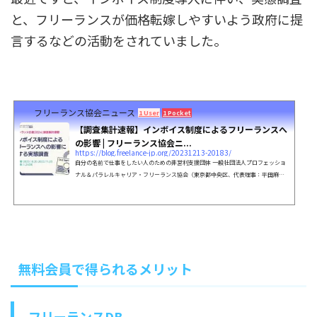
と、フリーランスが価格転嫁しやすいよう政府に提
言するなどの活動をされていました。
フリーランス協会ニュース
1 User
1 Pocket
【調査集計速報】インボイス制度によるフリーランスへ
の影響 | フリーランス協会ニ...
https://blog.freelance-jp.org/20231213-20183/
自分の名前で仕事をしたい人のための非営利支援団体 一般社団法人プロフェッショ
ナル＆パラレルキャリア・フリーランス協会（東京都中央区、代表理事：平田麻
莉、以下「フリーランス協会」）は、「フリーランス白書2024」の調査集計速報と
して、「インボ…
無料会員で得られるメリット
フリーランスDB