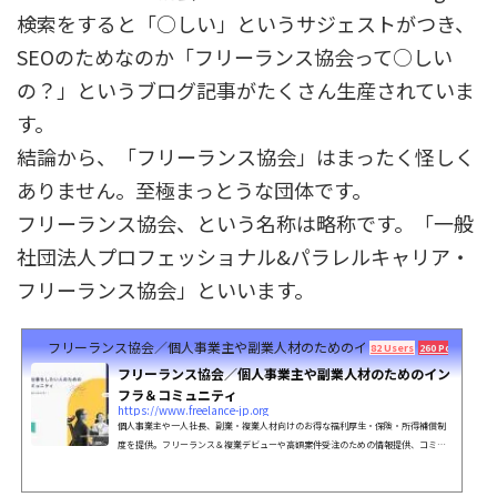
検索をすると「○しい」というサジェストがつき、
SEOのためなのか「フリーランス協会って○しい
の？」というブログ記事がたくさん生産されていま
す。
結論から、「フリーランス協会」はまったく怪しく
ありません。至極まっとうな団体です。
フリーランス協会、という名称は略称です。「一般
社団法人プロフェッショナル&パラレルキャリア・
フリーランス協会」といいます。
フリーランス協会／個人事業主や副業人材のためのインフラ＆コミュニテ
82 Users
260 Pockets
フリーランス協会／個人事業主や副業人材のためのイン
フラ＆コミュニティ
https://www.freelance-jp.org
個人事業主や一人社長、副業・複業人材向けのお得な福利厚生・保険・所得補償制
度を提供。フリーランス＆複業デビューや高額案件受注のための情報提供、コミュ
ニティ形成、政策提言、キャリアセミナー開催など。