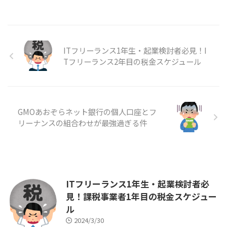
や、ITエンジニアの皆さまにフィ
ードバックをしたいと考えてはじ
めました。 ブログの運営費があ
るので広告を載せていますが、ア
ITフリーランス1年生・起業検討者必見！I
フィリエイトによる収入が得られ
ないことについても、もちろん解
Tフリーランス2年目の税金スケジュール
説をしています。 住民税を手数
料無料で分割払いにするテクニッ
クについて解説しました。
https://itespice.net/must ...
GMOあおぞらネット銀行の個人口座とフ
リーナンスの組合わせが最強過ぎる件
ITフリーランス1年生・起業検討者必
見！課税事業者1年目の税金スケジュー
ル
2024/3/30