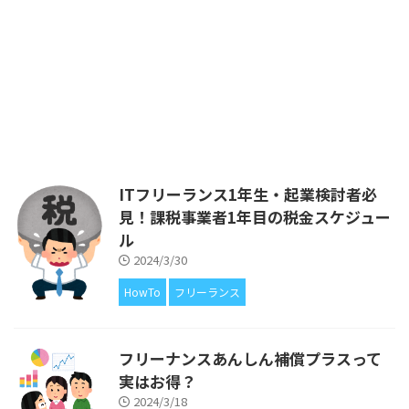
して活動する中で経験したことか
ら得た知識を、ITフリーランス
や、ITエンジニアの皆さまにフィ
ードバックをしたいと考えてはじ
めました。 ブログの運営費があ
るので広告を載せていますが、ア
フィリエイトによる収入が得られ
ないことについても、もちろん解
説をしています。 前回は、ITフリ
ーランスだったら絶対に加入すべ
ITフリーランス1年生・起業検討者必
きと考えております、「フリーナ
見！課税事業者1年目の税金スケジュー
ンス」についてご紹介しました。
https ...
ル
2024/3/30
HowTo
フリーランス
フリーナンスあんしん補償プラスって
実はお得？
2024/3/18