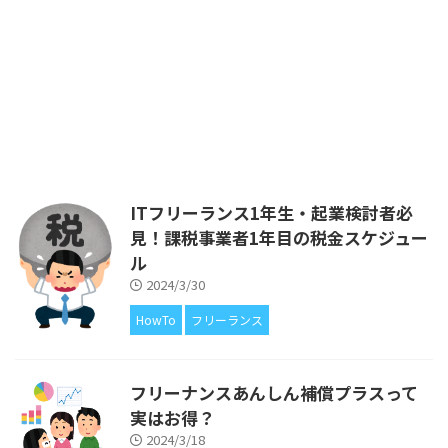
このブログは、私が個人事業主と
して活動する中で経験したことか
ら得た知識を、ITフリーランス
や、ITエンジニアの皆さまにフィ
ードバックをしたいと考えてはじ
めました。 ブログの運営費があ
るので広告を載せていますが、ア
フィリエイトによる収入が得られ
ないことについても、きちんと解
説していきます。 以前の記事
ITフリーランス1年生・起業検討者必
で、フリーランスとして開業した
見！課税事業者1年目の税金スケジュー
1年目・2年目の税金スケジュール
ル
について解説するとともに、「開
業1年目はとにか ...
2024/3/30
HowTo
フリーランス
フリーナンスあんしん補償プラスって
実はお得？
2024/3/18