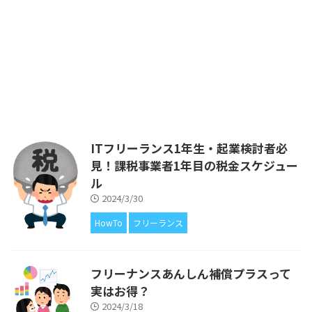
して活動する中で経験したことか
ら得た知識を、ITフリーランス
や、ITエンジニアの皆さまにフィ
ードバックをしたいと考えてはじ
めました。 ブログの運営費があ
るので広告を載せていますが、ア
フィリエイトによる収入が得られ
ないことについても、もちろん解
説をしています。 前回は、ITフリ
ーランスだったら絶対に加入すべ
ITフリーランス1年生・起業検討者必
きと考えております、「フリーナ
見！課税事業者1年目の税金スケジュー
ンス」についてご紹介しました。
https ...
ル
2024/3/30
HowTo
フリーランス
フリーナンスあんしん補償プラスって
実はお得？
2024/3/18