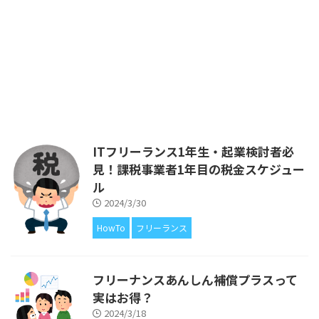
このブログは、私が個人事業主と
して活動する中で経験したことか
ら得た知識を、ITフリーランス
や、ITエンジニアの皆さまにフィ
ードバックをしたいと考えてはじ
めました。 ブログの運営費があ
るので広告を載せていますが、ア
フィリエイトによる収入が得られ
ないことについても、もちろん解
説をしています。 前回は、フリ
ITフリーランス1年生・起業検討者必
ーランスとして開業した1年目の
見！課税事業者1年目の税金スケジュー
税金スケジュールについて解説す
ル
るとともに、「開業1年目はとに
かく節約してお金 ...
2024/3/30
HowTo
フリーランス
フリーナンスあんしん補償プラスって
実はお得？
2024/3/18