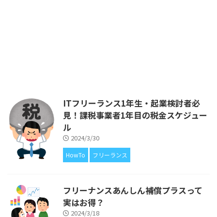
このブログは、私が個人事業主と
して活動する中で経験したことか
ら得た知識を、ITフリーランス
や、ITエンジニアの皆さまにフィ
ードバックをしたいと考えてはじ
めました。 ブログの運営費があ
るので広告を載せていますが、ア
フィリエイトによる収入が得られ
ないことについても、もちろん解
説をしています。 前回は、ITフリ
ITフリーランス1年生・起業検討者必
ーランスだったら絶対に加入すべ
見！課税事業者1年目の税金スケジュー
きと考えております、「フリーラ
ル
ンス協会」についてご紹介しまし
た。 htt ...
2024/3/30
HowTo
フリーランス
フリーナンスあんしん補償プラスって
実はお得？
2024/3/18