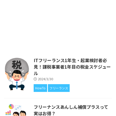
ニアとして生計を立てています。
このブログは、私が個人事業主と
して活動する中で経験したことか
ら得た知識を、ITフリーランス
や、ITエンジニアの皆さまにフィ
ードバックをしたいと考えてはじ
めました。 ブログの運営費があ
るので広告を載せていますが、ア
フィリエイトによる収入が得られ
ないことについても、もちろん解
説をしています。 前回は、ITフリ
ITフリーランス1年生・起業検討者必
ーランスだったら絶対に加入すべ
見！課税事業者1年目の税金スケジュー
きと考えております、「フリーラ
ル
ンス協会」についてご紹介しまし
た。 htt ...
2024/3/30
HowTo
フリーランス
フリーナンスあんしん補償プラスって
実はお得？