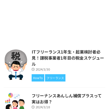
して活動する中で経験したことか
ら得た知識を、ITフリーランス
や、ITエンジニアの皆さまにフィ
ードバックをしたいと考えてはじ
めました。 ブログの運営費があ
るので広告を載せていますが、ア
フィリエイトによる収入が得られ
ないことについても、もちろん解
説をしています。 前回は、ITフリ
ーランスだったら絶対に加入すべ
ITフリーランス1年生・起業検討者必
きと考えております、「フリーナ
見！課税事業者1年目の税金スケジュー
ンス」についてご紹介しました。
https ...
ル
2024/3/30
HowTo
フリーランス
フリーナンスあんしん補償プラスって
実はお得？
2024/3/18