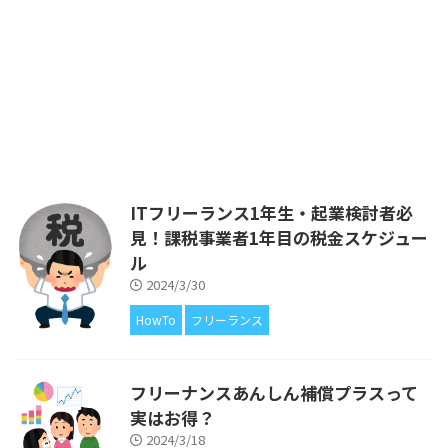
このブログは、私が個人事業主と
して活動する中で経験したことか
ら得た知識を、ITフリーランス
や、ITエンジニアの皆さまにフィ
ードバックをしたいと考えてはじ
めました。 ブログの運営費があ
るので広告を載せていますが、ア
フィリエイトによる収入が得られ
ないことについても、もちろん解
説をしています。 前回は、ITフリ
ITフリーランス1年生・起業検討者必
ーランスだったら絶対に加入すべ
見！課税事業者1年目の税金スケジュー
きと考えております、「フリーラ
ル
ンス協会」についてご紹介しまし
た。 htt ...
2024/3/30
HowTo
フリーランス
フリーナンスあんしん補償プラスって
実はお得？
2024/3/18